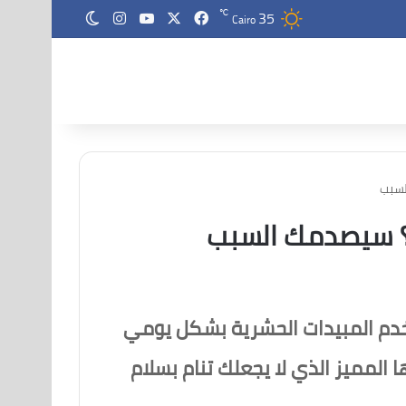
35
‫X
فيسبوك
‫YouTube
انستقرام
℃
الوضع المظلم
Cairo
السبب
يك؟ سيصدمك السبب
خدم المبيدات الحشرية بشكل يومي
المميز الذي لا يجعلك تنام بسلام