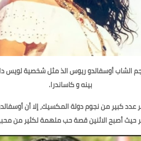
نجم الشاب أوسفالدو ريوس الذ مثل شخصية لويس داف
بينه و كاساندرا.
د كبير من نجوم دولة المكسيك، إلا أن أوسفالدو وك
ر حيث أصبح الاثنين قصة حب ملهمة لكثير من محب