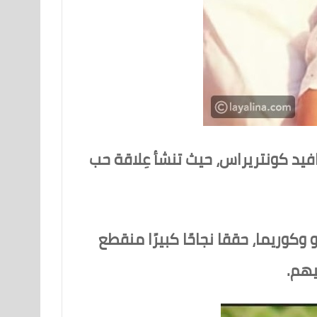
يد كونتريراس، حيث تنشأ عِلاقة حب
وريما، حققا نجاحًا كبيرًا منقطع
يهم.