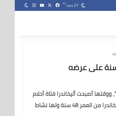
27
‫X
فيسبوك
‫YouTube
انستقرام
℃
الوضع المظلم
Cairo
 ووقتها أصبحت أليخاندرا فتاة أحلام
الكثير من الشباب في هذه المدّة، حيث لفتت كل الأنظار بجمالها ورقتها، واليوم تبلغ أليخاندرا من العمر 48 سنة ولها نشاط