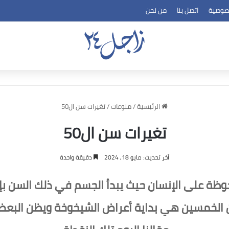
صوصية
اتصل بنا
من نحن
الرئيسية
/
منوعات
/
تغيرات سن ال50
تغيرات سن ال50
آخر تحديث: مايو 18, 2024
دقيقة واحدة
 الأمور الملحوظة على الإنسان حيث يبدأ الجسم في ذلك ال
 الخمسين هي بداية أعراض الشيخوخة ويظن البع