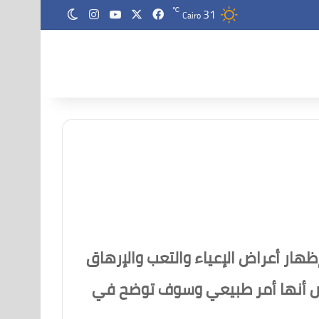
‫X
فيسبوك
‫YouTube
انستقرام
31
الوضع المظلم
℃
Cairo
سن بإظهار أعراض الإعياء والتعب والإرهاق
ض أنها أمر طبيعي وسوف توضح في