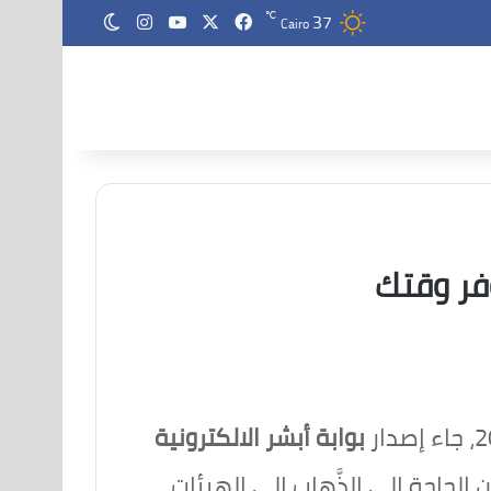
37
‫X
فيسبوك
‫YouTube
انستقرام
℃
الوضع المظلم
Cairo
وفر وقتك
بوابة أبشر الالكترونية
لحاجة إلى الذَّهاب إلى الهيئات