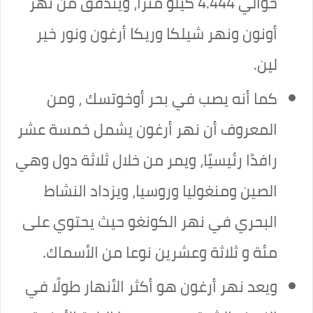
حوالي 4.444 كيلو مترًا، ويتدفق من نهر
أونون ونهر شيلكا وريكا أرغون ونور خير
لين.
كما أنه يصب في بحر أوخوتسك ، ومن
المعروف أن نهر أرغون يشمل خمسة عشر
رافدًا رئيسيًا، ويمر من خلال ثلاثة دول وهي
الصين ومنغوليا وروسيا، ويزداد النشاط
البحري في نهر الكونغو حيث يحتوي على
مئة و ثلاثة وعشرين نوعا من الأسماك.
ويعد نهر أرغون هو أكثر الأنهار طولًا في