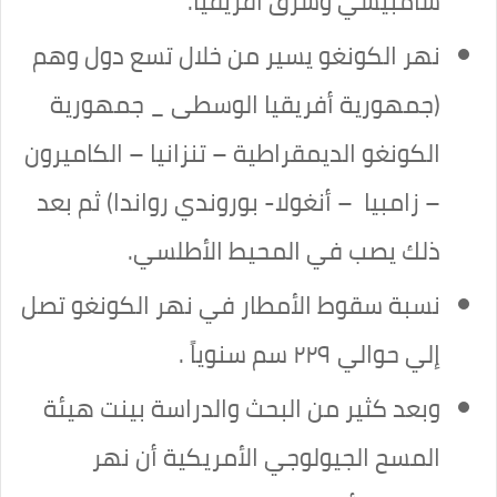
شامبيشي وشرق أفريقيا.
نهر الكونغو يسير من خلال تسع دول وهم
(جمهورية أفريقيا الوسطى _ جمهورية
الكونغو الديمقراطية – تنزانيا – الكاميرون
– زامبيا – أنغولا- بوروندي رواندا) ثم بعد
ذلك يصب في المحيط الأطلسي.
نسبة سقوط الأمطار في نهر الكونغو تصل
إلي حوالي ٢٢٩ سم سنوياً .
وبعد كثير من البحث والدراسة بينت هيئة
المسح الجيولوجي الأمريكية أن نهر