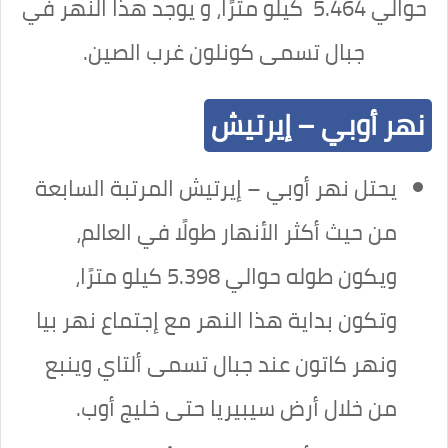
حوالي 5.464 كيلو مترًا، و يوجد هذا النهر في
جبال تسمى كونلون غرب الصين.
نهر أوبي – إيرتيش
يحتل نهر أوبي – إيرتيش المرتبة السابعة
من حيث أكثر الأنهار طولًا في العالم،
ويكون طوله حوالي 5.398 كيلو مترًا،
وتكون بداية هذا النهر مع إجتماع نهر بيا
ونهر كاتون عند جبال تسمى ألتاي وينبع
من خلال أرض سيبيريا حتى خليج أوب.