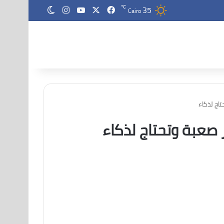
35
‫X
فيسبوك
‫YouTube
انستقرام
℃
الوضع المظلم
Cairo
اج لذكاء
 صعبة وتحتاج لذكاء