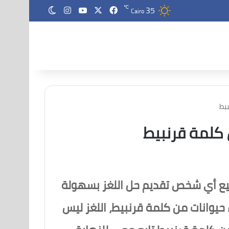
35
‫X
فيسبوك
‫YouTube
انستقرام
℃
الوضع المظلم
Cairo
بيط
ن كلمة قرنبيط
 أي شخص تقديم حل اللغز بسهولة
حيوانات من كلمة قرنبيط، اللغز ليس