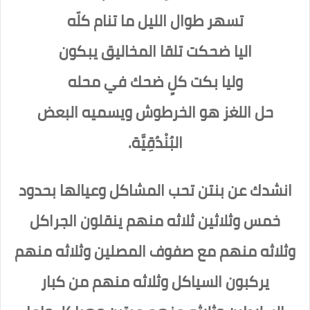
‏تسهر طوال الليل ما تنام كلّه
‏اليا ضحكت تلقا المخاليق يبكون
‏وليا بكت كلٍ ضحك في محله
حل اللغز هو الخرطوش ويسميه البعض
البُنْدُقِيَّة.
انشدك عن بنتن تحب المشاكل وعيالها بحدود
خمس وثلاثين ثلاثه منهم ينقلون الجراكل
وثلاثه منهم مع صفوف المصلين وثلاثه منهم
يركبون السياكل وثلاثه منهم من كبار