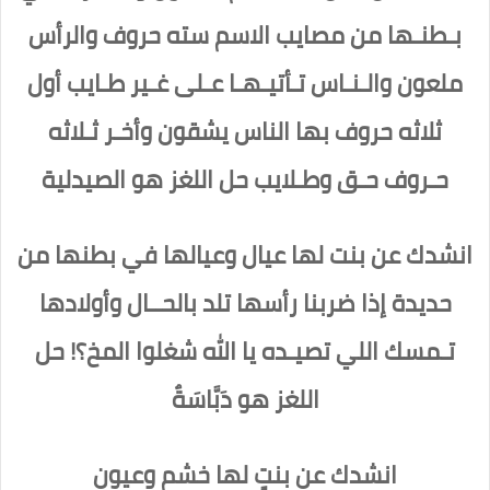
بـطنـها من مصايب الاسم سته حروف والرأس
ملعون والـنـاس تـأتيـهـا عـلى غـير طـايب أول
ثلاثه حروف بها الناس يشقون وأخـر ثـلاثه
حـروف حـق وطـلايب
حل اللغز هو الصيدلية
انشدك عن بنت لها عيال وعيالها في بطنها من
حديدة إذا ضربنا رأسها تلد بالحــال وأولادها
تـمسك اللي تصيـده يا الله شغلوا المخ؟! حل
اللغز هو دَبَّاسَةٌ
انشدك عن بنتٍ لها خشم وعيون