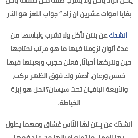
ياكل الزاد ياكل ولا يشرب صفه مـن صفاته ياكل
بقايا اموات عشرين ان زاد ” جواب اللغز هو النار
انشدك
عن بنتن تأكل ولا تشرب ولباسها من
عدة ألوان لزومنا فيها ما هو مرتب نحتاجها
حين ونتركها أحيانًا، فعلن مجرب وبعينها فيها
خمس ورعان، أصغر ولد فوق الظهر يركب،
والأربعة الباقيان تحت سيسان؟الحل هو إبزة
الخياطة.
انشدّك عن بِنتن لهَا النّاس عُشاق ومهما يطول
بها العمل ما تمله اعيالها من عند فمها