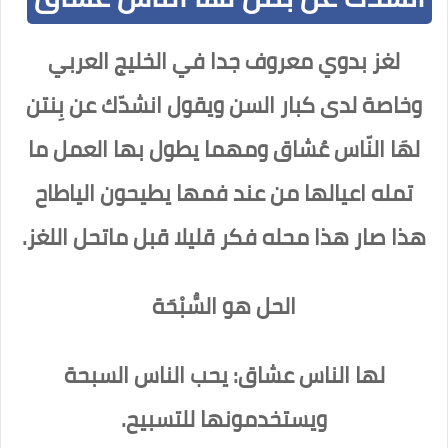
لغز بدوي معروف جدا في الخليج العربي
وخاصة لدى كبار السن ويقول انشدّك عن بِنتن
لهَا النّاس عُشاق ومهما يطول بها العمل ما
تمله اعيالها من عند فمها يطيحون الياطاح
هذا صار هذا محله فكر قليلا قبل ماتحل اللغز.
الحل هو السُّبْحَة
لها الناس عشاق: يحب الناس السبحة
ويستخدمونها للتسبيح.