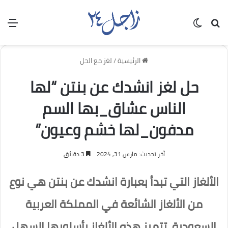
بحث عن
الوضع المظلم
الق
الرئيسية
/
لغز مع الحل
حل لغز انشدك عن بنتن “لها
الناس عشاق_بها السم
مدفون_لها خشم وعيون”
آخر تحديث: مارس 31, 2024
3 دقائق
الألغاز التي تبدأ بعبارة انشدك عن بنتن هي نوع
من الألغاز الشائعة في المملكة العربية
السعودية، تتميز هذه الألغاز بأسلوبها السهل