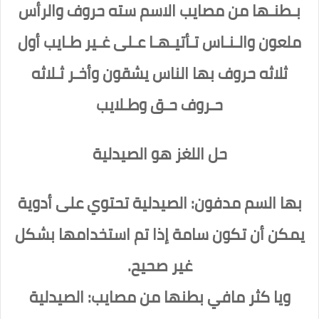
بـطنـها من مصايب الاسم سته حروف والرأس
ملعون والـنـاس تـأتيـهـا عـلى غـير طـايب أول
ثلاثه حروف بها الناس يشقون وأخـر ثـلاثه
حـروف حـق وطـلايب
حل اللغز هو الصيدلية
بها السم مدفون: الصيدلية تحتوي على أدوية
يمكن أن تكون سامة إذا تم استخدامها بشكل
غير صحيح.
ويا كثر مافي بطنها من مصايب: الصيدلية