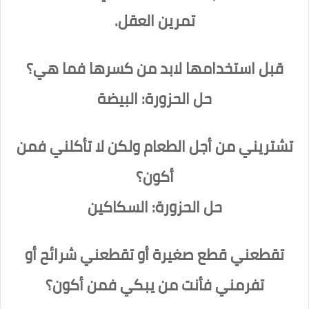
تمرين العقل.
قبل استخدامها لابد من كسرها فما هي؟
حل الحزورة: البيضة
تشتريني من أجل الطعام ولكن لا تأكلني فمن
أكون؟
حل الحزورة: السكاكين
تقطعني قطع صغيرة أو تقطعني شرائح أو
تفرمني فأنت من يبكي فمن أكون؟