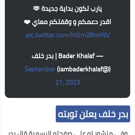
يارب تكون بداية جديدة 🫶
اقدر دعمكم و وقفتكم معاي ❤️
pic.twitter.com/hlOm28nHNV
— Bader Khalaf | بدر خلف
September
(@iambaderkhalaf)
21, 2023
بدر خلف يعلن توبته
وفي منشور له على صفحته الرسمية قال بدر