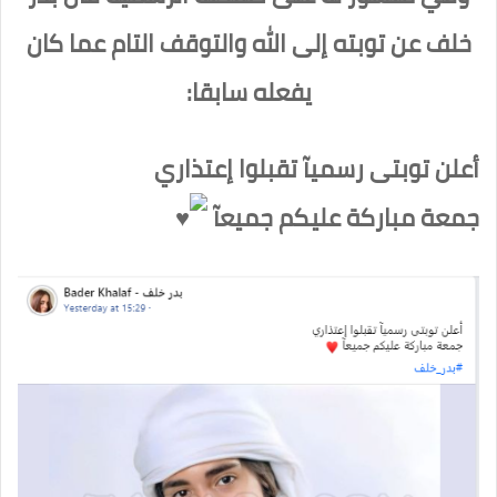
خلف عن توبته إلى الله والتوقف التام عما كان
يفعله سابقا:
أعلن توبتى رسميآ تقبلوا إعتذاري
جمعة مباركة عليكم جميعآ