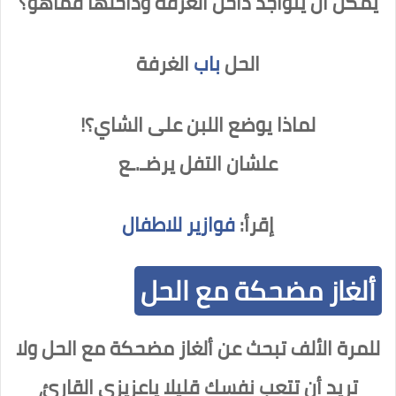
يمكن أن يتواجد داخل الغرفة وداخلها فماهو؟
الحل
باب
الغرفة
لماذا يوضع اللبن على الشاي؟!
علشان التفل يرضـ.ـع
إقرأ:
فوازير للاطفال
ألغاز مضحكة مع الحل
للمرة الألف تبحث عن ألغاز مضحكة مع الحل ولا
تريد أن تتعب نفسك قليلا ياعزيزي القارئ،