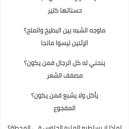
حسناتها كتير
ماوجه الشبه بين البطيخ والملح؟
الإثنين ليسوا مانجا
ينحني له كل الرجال فمن يكون؟
مصفف الشعر
يأكل ولا يشبع فمن يكون؟
المفجوع
لماذا لا يستطيع المترو الجلوس في المحطة؟