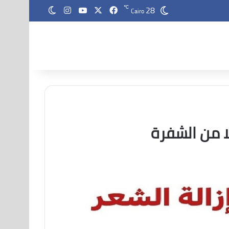
28
‫X
فيسبوك
‫YouTube
انستقرام
℃
الوضع المظلم
Cairo
ا من الشفرة