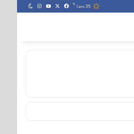
35
‫X
فيسبوك
‫YouTube
انستقرام
℃
الوضع المظلم
Cairo