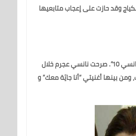
ياج وقد حازت على إعجاب متابعيها
نانسي عجرم قد حددت الأغاني التي سيتم تصويرها كفيديو كليب من ألبومها الجديد “نانسي 10”. صرحت نانسي عجرم خلال
 كليب، ومن بينها أغنيتي “أنا جايّة معك” و