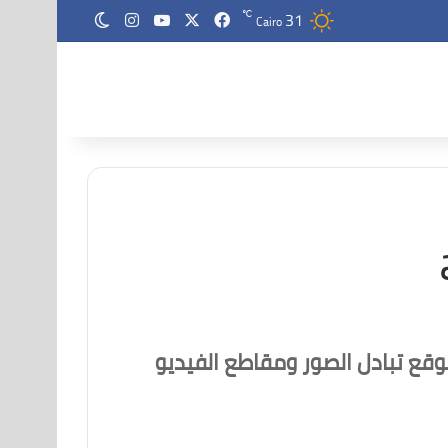
31
‫X
فيسبوك
‫YouTube
انستقرام
℃
الوضع المظلم
Cairo
قع تبادل الصور ومقاطع الفيديو