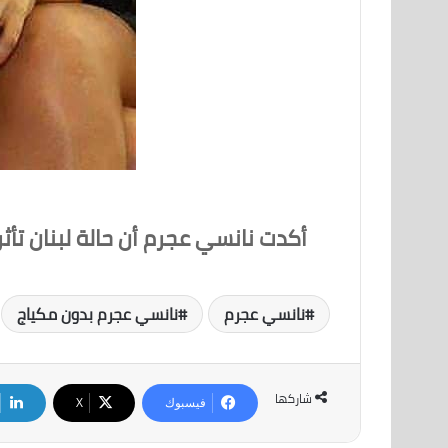
أكدت نانسي عجرم أن حالة لبنان تأث
نانسي عجرم
نانسي عجرم بدون مكياج
شاركها
فيسبوك
‫X