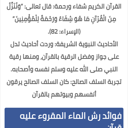
القرآن الكريم شفاء ورحمة: قال تعالى: “وَنُنَزِّلُ
مِنَ الْقُرْآنِ مَا هُوَ شِفَاءٌ وَرَحْمَةٌ لِلْمُؤْمِنِينَ”
(الإسراء: 82).
الأحاديث النبوية الشريفة: وردت أحاديث تدل
على جواز وفضل الرقية بالقرآن، ومنها رقية
النبي صلى الله عليه وسلم نفسه وأصحابه.
تجربة السلف الصالح: كان السلف الصالح يرقون
أنفسهم وبيوتهم بالقرآن
فوائد رش الماء المقروء عليه
قرآن