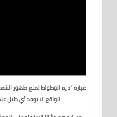
عبارة “د،،م الوطواط لمنع ظهور الشع
الواقع، لا يوجد أي دليل ع