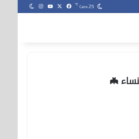
25
‫X
فيسبوك
‫YouTube
انستقرام
℃
الوضع المظلم
Cairo
نساء 🦇