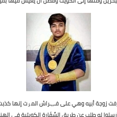
حرين ومنها إلى الكويت وفضل أن يعيش فيها بقية 
ر أبريل من عام 2015 اعترفت زوجة أبيه وهي على فـ,,ـراش المۏت 
سلوا له طلب عن طريق السِّفَارة الكويتية في اله