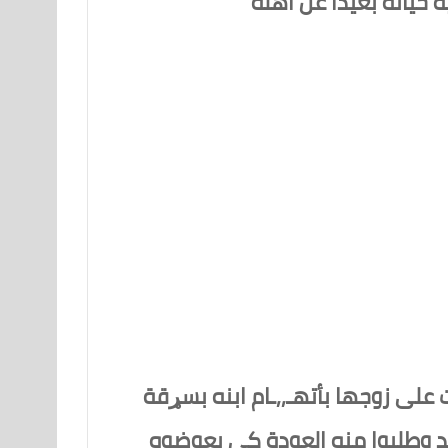
حياته بعيداً عن اهله
إنها كذبت على زوجها بأتهـ,,ـام ابنه بسړقة
ند وطلبوا منه العودة كي يعوضوه