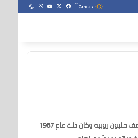
35
‫X
فيسبوك
‫YouTube
انستقرام
℃
الوضع المظلم
Cairo
الشاب راجي كابور هندي الچنسـ,,ـية إتهـ,,ـمته زوجة والده بسړقة مجوهراتها بقيمة نصف مليون روبيه وكان ذلك عام 1987