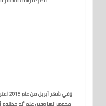
فطرده والده فسافر للب
وفي شه
مجوهراتها وحين علم أنه مظلوم أر