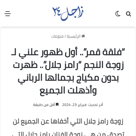
بحث عن
الوضع المظلم
الق
الرئيسية
/
منوعات
“فلقة قمر”.. أول ظهور علني لـ
زوجة النجم “رامز جلال”.. ظهرت
بدون مكياج بجمالها الرباني
وأذهلت الجميع
آخر تحديث: فبراير 23, 2024
أقل من دقيقة
زوجة رامز جلال التي أخفاها عن الجميع لن
تصدق من هي زوجة الفنان رامز جلال التي