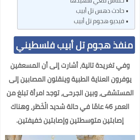
حماس تنعي شهيدها
حادث دهس تل أبيب
فيديو هجوم تل أبيب
منفذ هجوم تل أبيب فلسطيني
وفي تغريدة تالية، أشارت إلى أن المسعفين
يوفرون العناية الطبية وينقلون المصابين إلى
المستشفى، وبين الجرحى، توجد امرأة تبلغ من
العمر 46 عامًا في حالة شديد الْخَطَر، وهناك
إصابتين متوسطتين وإصابتين خفيفتين.