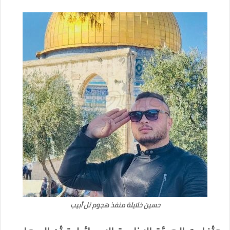
حسين خلايلة منفذ هجوم تل أبيب