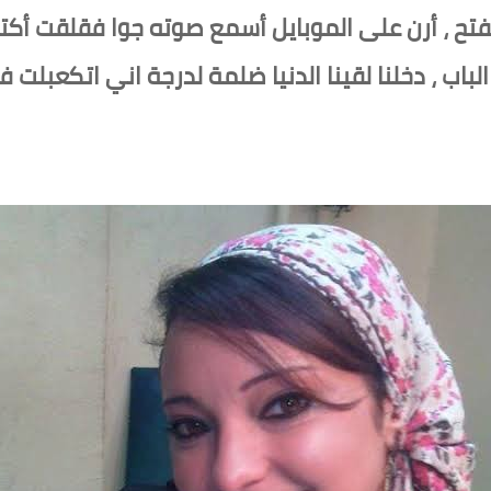
تح ، أرن على الموبايل أسمع صوته جوا فقلقت أكتر
 الباب ، دخلنا لقينا الدنيا ضلمة لدرجة اني اتكعب