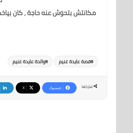
مكانتش بتحوش عنه حاجة ، كان بياخد
قصة عايدة غنيم
والدة عايدة غنيم
شاركها
فيسبوك
‫X