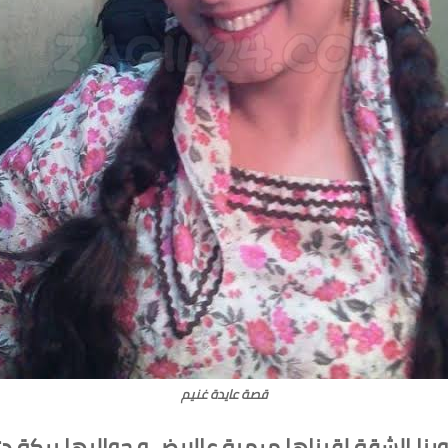
قصة عايدة غنيم
ورنا الشقة لقيناها مرمية عالارض و حواليها بركة د*