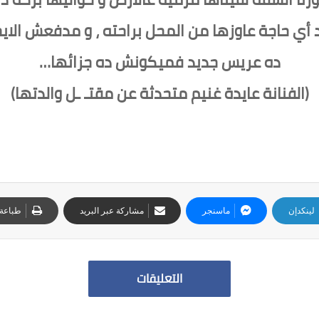
 أي حاجة عاوزها من المحل براحته ، و مدفعش الاي
ده عريس جديد فميكونش ده جزائها…
(الفنانة عايدة غنيم متحدثة عن مقتـ ـل والدتها)
لينكدإن
ماسنجر
مشاركة عبر البريد
طباعة
التعليقات