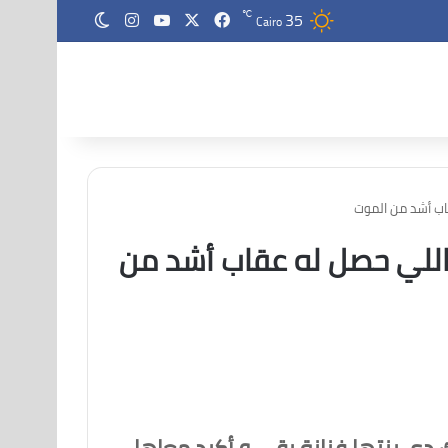
35
‫X
فيسبوك
‫YouTube
انستقرام
℃
الوضع المظلم
Cairo
اب أشد من الموت
اللي حصل له عقاب أشد من
ك دي بنتها فنانة بقى و أكيد معاها