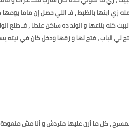
مله زي ابنها بالظبط ، فـ اللي حصل إن ماما يوم
لبيت كله بتاعها و الولد ده ساكن عندنا ، فـ طلع الو
 لي الباب ، فتح لها و زقها ودخل كان في نيته ي
مسرح ، كل ما أرن عليها متردش و أنا مش متعودة ع