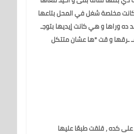
ها كانت مخلصة شغل في المحل بتاعها
لد ده وراها و هي كانت إيديها بتوجـ
سـ ـرقها و قت *ها عشان متتكل
لى كده ، قلقت طبعًا عليها