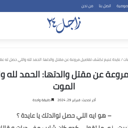
صوصية
اتصل بنا
من نحن
ات
/
عايدة غنيم تكشف تفاصيل مروعة عن مقتل والدتها: الحمد لله واللي حصل له عق
روعة عن مقتل والدتها: الحمد لله و
الموت
آخر تحديث: فبراير 29, 2024
دقيقة واحدة
– هو ايه اللي حصل لوالدتك يا عايدة ؟
لبيت ، زي ما تقولي كده كان شارب مخـ ـدرات و قال