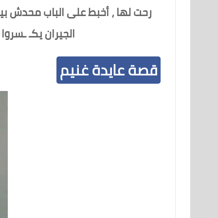
رحت لها ، أخبط على الباب محدش بيف
الجيران يكـ ـسروا
قصة عايدة غنيم