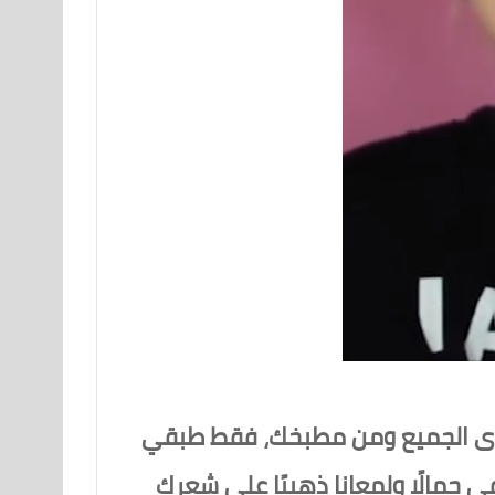
 لدى الجميع ومن مطبخك، فقط طبقي
جمالًا ولمعانا ذهبيًا على شعرك