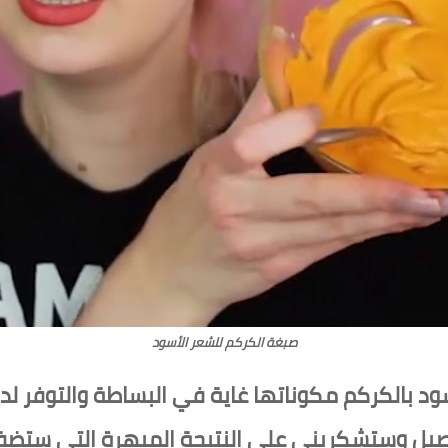
صبغة الكركم للشعر الأسود
سود بالكركم مكوناتها غاية في البساطة والتوفر
فصيل وستشكريني على النتيجة المبهرة التي ستضفي 