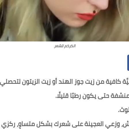
الكركم للشعر
يَّة كافية من زيت جوز الهند أو زيت الزيتون لتحص
شفة حتى يكون رطبًا قليلًا.
وث.
ش، وزعي العجينة على شعرك بشكل متساوٍ، ركزي ع