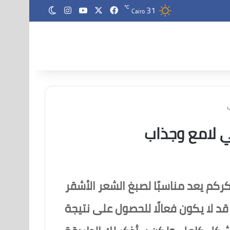
31
‫X
فيسبوك
‫YouTube
انستقرام
℃
الوضع المظلم
Cairo
 لامع وجذاب
ركم يعد مناسبًا لصبغ الشعر الأشقر
د لا يكون فعالًا للحصول على نتيجة