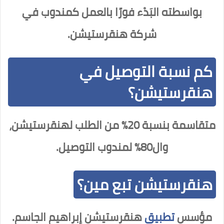
بواسطته البَدْء فورًا بالعمل كمندوب في
شركة هنقرستيشن.
كم نسبة التوصيل في
هنقرستيشن؟
متقاسمة بنسبة 20% من الطلب لهنقرستيشن،
وال80% لمندوب التوصيل.
هنقرستيشن تبع مين؟
مؤسس
تطبيق
هنقرستيشن إبراهيم الجاسم.