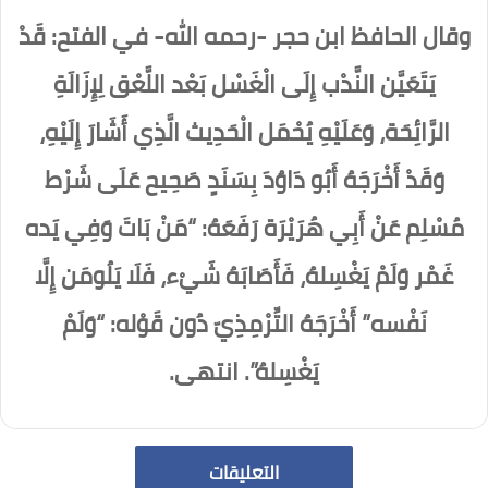
وقال الحافظ ابن حجر -رحمه الله- في الفتح: قَدْ
يَتَعَيَّن النَّدْب إِلَى الْغَسْل بَعْد اللَّعْق لِإِزَالَةِ
الرَّائِحَة، وَعَلَيْهِ يُحْمَل الْحَدِيث الَّذِي أَشَارَ إِلَيْهِ،
وَقَدْ أَخْرَجَهُ أَبُو دَاوُدَ بِسَنَدٍ صَحِيح عَلَى شَرْط
مُسْلِم عَنْ أَبِي هُرَيْرَة رَفَعَهُ: “مَنْ بَاتَ وَفِي يَده
غَمْر وَلَمْ يَغْسِلهُ، فَأَصَابَهُ شَيْء، فَلَا يَلُومَن إِلَّا
نَفْسه” أَخْرَجَهُ التِّرْمِذِيّ دُون قَوْله: “وَلَمْ
يَغْسِلهُ”. انتهى.
التعليقات