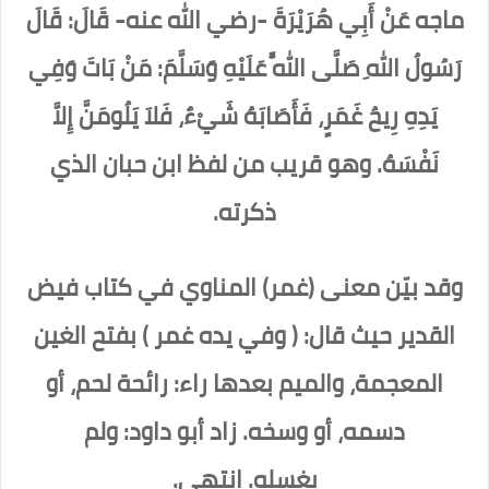
ماجه عَنْ أَبِي هُرَيْرَةَ -رضي الله عنه- قَالَ: قَالَ
رَسُولُ اللهِ صَلَّى اللَّهُ عَلَيْهِ وَسَلَّمَ: مَنْ بَاتَ وَفِي
يَدِهِ رِيحُ غَمَرٍ، فَأَصَابَهُ شَيْءٌ، فَلاَ يَلُومَنَّ إِلاَّ
نَفْسَهُ. وهو قريب من لفظ ابن حبان الذي
ذكرته.
وقد بيّن معنى (غمر) المناوي في كتاب فيض
القدير حيث قال: ( وفي يده غمر ) بفتح الغين
المعجمة، والميم بعدها راء: رائحة لحم، أو
دسمه، أو وسخه. زاد أبو داود: ولم
يغسله. انتهى.