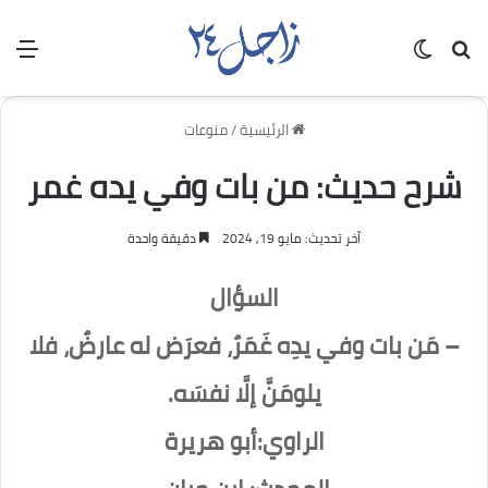
بحث عن
الوضع المظلم
الق
الرئيسية
/
منوعات
شرح حديث: من بات وفي يده غمر
آخر تحديث: مايو 19, 2024
دقيقة واحدة
السؤال
– مَن بات وفي يدِه غَمَرٌ، فعرَض له عارضٌ، فلا
يلومَنَّ إلَّا نفسَه.
الراوي:أبو هريرة