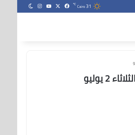
31
‫X
فيسبوك
‫YouTube
انستقرام
℃
الوضع المظلم
Cairo
2 يوليو