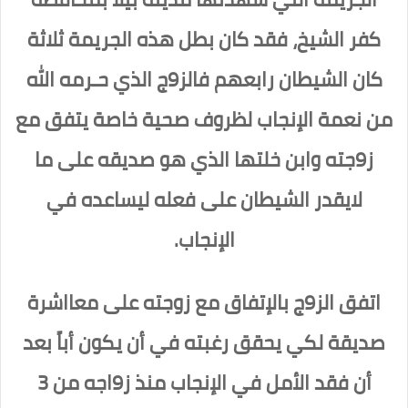
كفر الشيخ، فقد كان بطل هذه الجريمة ثلاثة
كان الشيطان رابعهم فالز9ج الذي حـرمه الله
من نعمة الإنجاب لظروف صحية خاصة يتفق مع
ز9جته وابن خلتها الذي هو صديقه على ما
لايقدر الشيطان على فعله ليساعده في
الإنجاب.
اتفق الز9ج بالإتفاق مع زوجته على معااشرة
صديقة لكي يحقق رغبته في أن يكون أباً بعد
أن فقد الأمل في الإنجاب منذ ز9اجه من 3