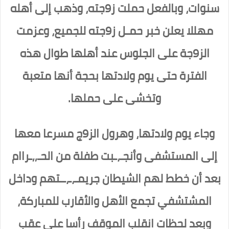
سنوات، وبالفعل حملت ز9جته، وذهب إلى أهله
مهللا يعلن خبر حمـل ز9جته للجميع، وعزمت
الز9جة على الجلوس عند أهلها طوال هذه
الفترة حتى يوم ولادتها بحجة أنها متعبة
وتخشى على حملها.
وجاء يوم ولادتها، وهرول الز9ج مسرعا معها
إلى المستشفى وأنجـ،ـبت طفلة من الحـ,,ـراام
بعد أن خطط لهم الشيطان جريمـ،ـ،ــتهم وداخل
المشتشفي تجمع الأهل والأقارب للمباركة،
وبعد لحظات انقلب الموقف رأسا على عقب