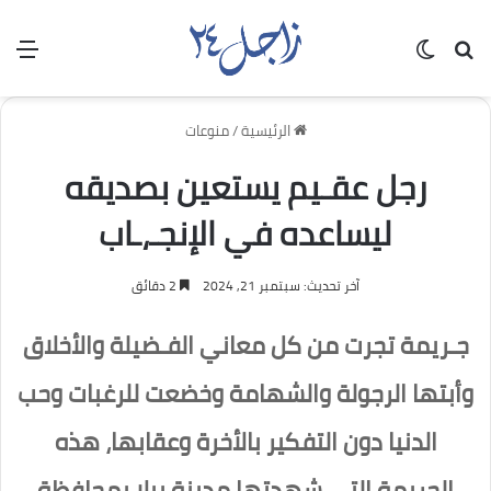
بحث عن
الوضع المظلم
الق
الرئيسية
/
منوعات
رجل عقـيم يستعين بصديقه
ليساعده في الإنجـ،ـاب
آخر تحديث: سبتمبر 21, 2024
2 دقائق
جـريمة تجرت من كل معاني الفـضيلة والأخلاق
وأبتها الرجولة والشهامة وخضعت للرغبات وحب
الدنيا دون التفكير بالأخرة وعقابها، هذه
الجريمة التي شهدتها مدينة بيلا بمحافظة