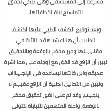
مسرعة إلى المستشفى وهى تبكي بدموع
التماسيح لانقـاذ طفلتها.
وبعد توقيع الكشف الطبي عليها اكتشف
الطبيب أن هناك شبـهة جنااائية في
مقتـ،ـ،ــلها وحرر محضر بالوقعة وبالتحقيق
تبين أن الز9ج قد اتفق مع زوجته على معاااشرة
صديقه وابن خالتها ليساعده في الإنجـ,,ـاااب
وتبين من التحاليل الطبية أن الز9ج عقيـ،ـم لا
ينجـ،ـب، وقد تم على الفور تحقيق محضر
بالوفعة، واحلة المتهمين للنياباة لتتولى