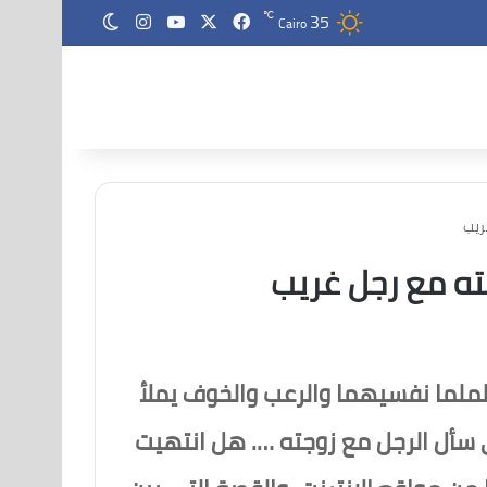
35
‫X
فيسبوك
‫YouTube
انستقرام
℃
الوضع المظلم
Cairo
ريب
ته مع رجل غريب
يلملما نفسيهما والرعب والخوف يملأ
ي سأل الرجل مع زوجته …. هل انتهيت