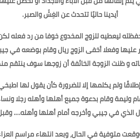
تم إلقائها من قبل الآباء والأجداد أو نحصل عليها
أيدينا حاليًا تتحدث عن الغِشّ والصبر.
ته ليعطيه للزوج المخدوع خوفا من رد فعله لكن ا
ثير عليها وفعلا أخفى الزوج ريال وقام بوضعه في جيب
اته و ظنت الزوجة الخائفة أن زوجها سوف ينتقم منه
اقًا ولم يكلمها إلا للضرورة كأن يقول لها اط
م وليمة وقام بدعوة جميع أهلها وأهله رجلا ونسا
الذي في جيبي وأخرجه أمام أهلها وأهله…. وقبل
ت متوفية في الحال، وبعد انتهاء مراسم العزاء ر