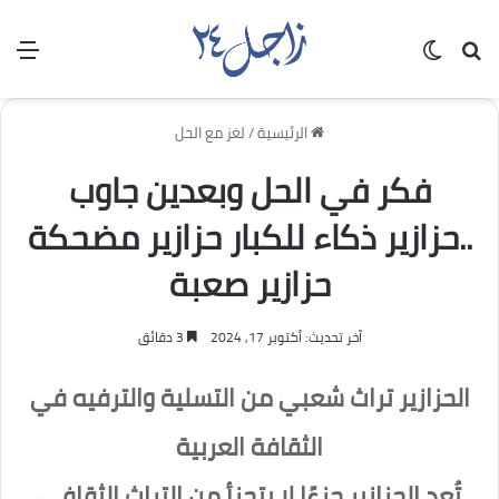
بحث عن
الوضع المظلم
الق
الرئيسية
/
لغز مع الحل
فكر في الحل وبعدين جاوب
..حزازير ذكاء للكبار حزازير مضحكة
حزازير صعبة
آخر تحديث: أكتوبر 17, 2024
3 دقائق
الحزازير تراث شعبي من التسلية والترفيه في
الثقافة العربية
تُعد الحزازير جزءًا لا يتجزأ من التراث الثقافي