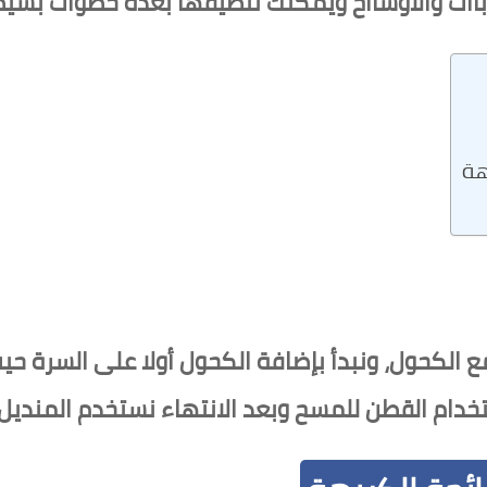
وباات والأوسااخ ويمكنك تنظيفها بعدة خطوات بسيط
هة
 الكحول، ونبدأ بإضافة الكحول أولا على السرة حي
خدام القطن للمسح وبعد الانتهاء نستخدم المنديل 