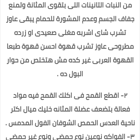
من النبات التانينات اللى بتقوى المثانة وتمنع
جفاف الجسم وعدم المشورة للحمام يبقى عاوز
تشرب شاى اشربه مغلى صعيدى او زرده
مطروحى عاوز تشرب قهوة احسن قهوة طبعا
القهوة العربى غير كده مش هتخلص من حوار
البول ده .
٢- اقطع القمح فى اكلك القمح فيه مواد
فعالة بتضعف عضلة المثانه خليك ميال اكتر
ناحية العدس الحمص الشوفان الفول المدمس .
٣- الفواكه نوعين نوع حمضى ونوع غير حمضى