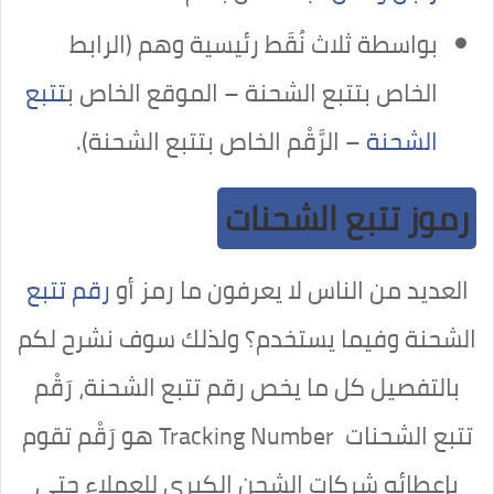
بواسطة ثلاث نُقَط رئيسية وهم (الرابط
الخاص بتتبع الشحنة – الموقع الخاص ب
تتبع
الشحنة
– الرَّقْم الخاص بتتبع الشحنة).
رموز تتبع الشحنات
العديد من الناس لا يعرفون ما رمز أو
رقم تتبع
الشحنة وفيما يستخدم؟
ولذلك سوف نشرح لكم
بالتفصيل كل ما يخص رقم تتبع الشحنة،
رَقْم
تتبع الشحنات Tracking Number هو رَقْم تقوم
بإعطائه شركات الشحن الكبرى للعملاء حتى