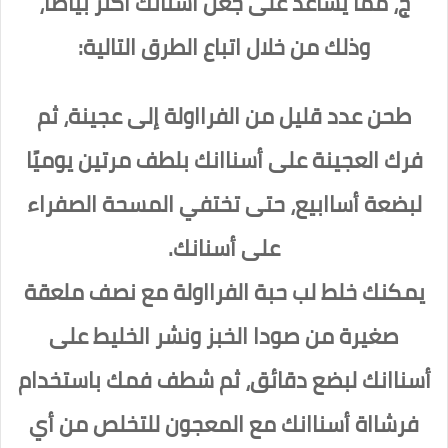
ج، مما يساعد على جعل أسنانك أكثر بياضًا،
وذلك من خلال اتباع الطرق التالية:
طحن عدد قليل من الفرااولة إلى عجينة، ثم
فرك العجينة على أسناانك بلطف مرتين يوميًا
لبضعة أساابيع، حتى تختفي المسحة الصفراء
على أسنانك.
يمكنك خلط لب حبة الفرااولة مع نصف ملعقة
صغيرة من صودا الخبز ونشر الخليط على
أسناانك لبضع دقائق، ثم شطف فمك باستخدام
فرشااة أسناانك مع المعجون للتخلص من أي