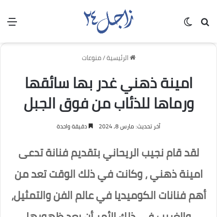
بحث عن
الوضع المظلم
الق
الرئيسية
/
منوعات
امينة ذهني غدر بها سائقها
ورماها للذئاب من فوق الجبل
آخر تحديث: مارس 8, 2024
دقيقة واحدة
لقد قام نجيب الريحاني بتقديم فنانة تدعى
امينة ذهني ، وكانت في ذلك الوقت تعد من
أهم فنانات الكوميديا في عالم الفن والتمثيل،
والغريب في ذلك الأمر أن بعد ظهورها