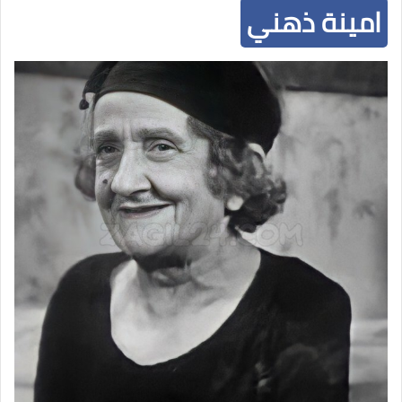
امينة ذهني