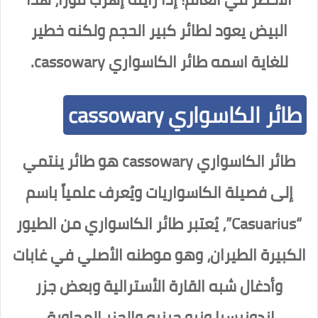
البيض يعود لطائر كبير الحجم ولكنه خطير
للغاية اسمه طائر الكاسواري cassowary.
طائر الكاسواري cassowary
طائر الكاسواري cassowary هو طائر ينتمي
إلى فصيلة الكاسواريات ويُعرف علمياً باسم
“Casuarius”، يُعتبر طائر الكاسواري من الطيور
الكبيرة الطيران، وهو موطنه الأصلي في غابات
وأدغال شبه القارة الأسترالية وبعض جزر
إندونيسيا ونيو جينيه والجزر المجاورة.