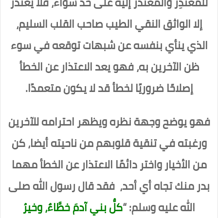
للمُعتذِر والمُعتذَر إليه على حد سواء، فلا يعتذر
إلا الواثق النقي الطيب صاحب القلب السليم،
الذي ينأي بنفسه عن شبهات توقعه في سوء
ظن الآخرين به، فهو يعد الاعتذار عن الخطأ
إصلاحًا ضروريًا لخطأ قد لا يكون متعمدًا.
فهو يوضح وجهة نظره ويظهر احترامه للآخرين
ورغبته في تنقية قلوبهم من ناحيته أيضا، كن
من الأخيار واختر دائمًا الاعتذار عن الخطأ مهما
بدر منك تجاه أي أحد، فقد قال رسول الله صلى
الله عليه وسلم: “
كلُّ بني آدمَ خطَّاءٌ، وخيرُ