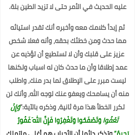
عليه الحديث في الأمر حتى لا تزيد الطين بلة.
ثم إبدأ كلامك معه وأخبره أنك تقدر استيائه
مما حدث ومن خطئك بحقه، وأنه فعلا شخص
عزيز على قلبك وأن لا تستطيع أن تؤذيه عن
عمد إطلاقا وأن ما حدث كان له اسباب ولكنها
ليست مبرر على الإطلاق لما بدر منك، واطلب
منه أن يسامحك ويعفو عنك لوجه الله، وأنك لن
تكرر الخطأ هذا مرة ثانية، وذكره بالآية:”
وَإِنْ
تَعْفُوا
وَتَصْفَحُوا وَتَغْفِرُوا فَإِنَّ اللهَ غَفُورٌ
رَحِيمٌ”
وتذكر دائما أن الأحباب هم أغلى ماتملك