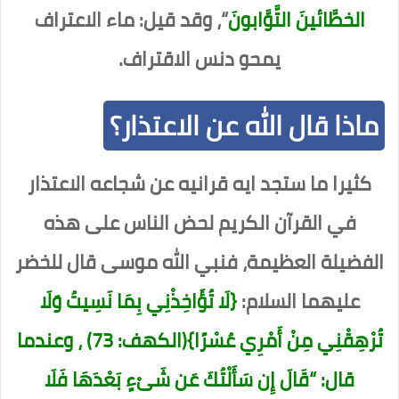
الخطَّائينَ التَّوَّابونَ
“، وقد قيل: ماء الاعتراف
يمحو دنس الاقتراف.
ماذا قال الله عن الاعتذار؟
كثيرا ما ستجد ايه قرانيه عن شجاعه الاعتذار
في القرآن الكريم لحض الناس على هذه
الفضيلة العظيمة، فنبي الله موسى قال للخضر
عليهما السلام:
{
لَا تُؤَاخِذْنِي بِمَا نَسِيتُ وَلَا
تُرْهِقْنِي مِنْ أَمْرِي عُسْرًا
}(الكهف: 73) ، وعندما
قال:
“قَالَ إِن سَأَلْتُكَ عَن شَىْءٍ بَعْدَهَا فَلَا