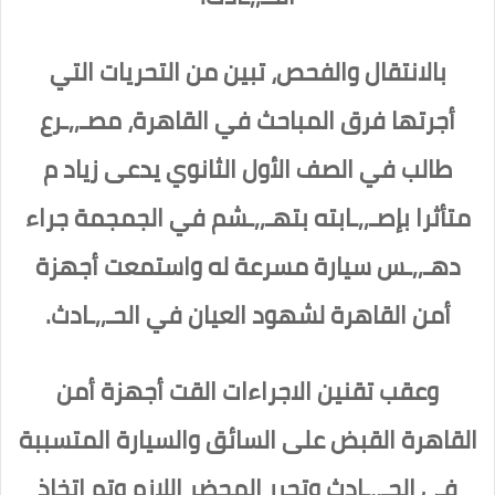
بالانتقال والفحص، تبين من التحريات التي
أجرتها فرق المباحث في القاهرة، مصـ,,ـرع
طالب في الصف الأول الثانوي يدعى زياد م
متأثرا بإصـ,,ـابته بتهـ,,ـشم في الجمجمة جراء
دهـ,,ـس سيارة مسرعة له واستمعت أجهزة
أمن القاهرة لشهود العيان في الحـ,,ـادث.
وعقب تقنين الاجراءات القت أجهزة أمن
القاهرة القبض على السائق والسيارة المتسببة
في الحـ,,ـادث وتحرر المحضر اللازم وتم اتخاذ