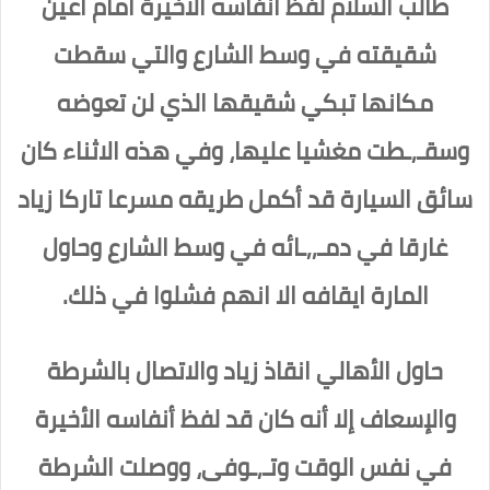
طالب السلام لفظ أنفاسه الأخيرة أمام اعين
شقيقته في وسط الشارع والتي سقطت
مكانها تبكي شقيقها الذي لن تعوضه
وسقـ,ـطت مغشيا عليها، وفي هذه الاثناء كان
سائق السيارة قد أكمل طريقه مسرعا تاركا زياد
غارقا في دمـ,,ـائه في وسط الشارع وحاول
المارة ايقافه الا انهم فشلوا في ذلك.
حاول الأهالي انقاذ زياد والاتصال بالشرطة
والإسعاف إلا أنه كان قد لفظ أنفاسه الأخيرة
في نفس الوقت وتـ,ـوفى، ووصلت الشرطة