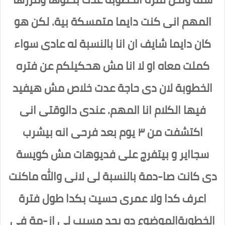
المهم انى كنت دايما متمسكة بية. لكن هو
كان دايما شايف ان انا بالنسبة له عادى سواء
كملت معاه او لا انا مش هحكيلكم عن فتره
الخطوبة لان دى حاجة عدت خلاص مش هيفيد
فيها الكلام انا المهم. عندى دالوقتى انى
اكتشفت من ٣ يوم بعد فرحى انه بيشرب
سجااير و بيتفرج على فديوهات مش كويسة
دى كانت صا-دمة بالنسبة لى لانى والله ماكنت
اعرف كدا ولا عمرى حسيت بكدا طول فترة
الخطوبةالموضوع ده بجد مسبب لى از-مة فى