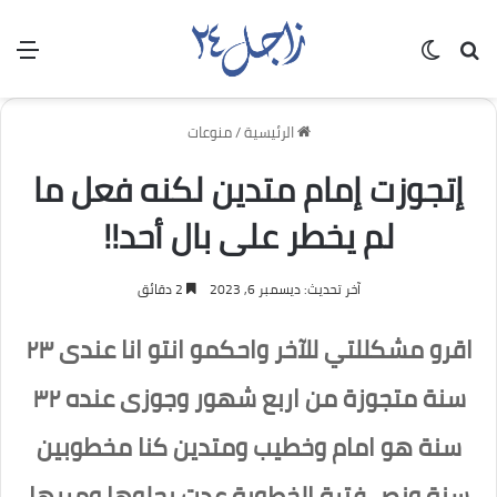
بحث عن
الوضع المظلم
الق
الرئيسية
/
منوعات
إتجوزت إمام متدين لكنه فعل ما
لم يخطر على بال أحد!!
آخر تحديث: ديسمبر 6, 2023
2 دقائق
اقرو مشكللتي للآخر واحكمو انتو انا عندى ٢٣
سنة متجوزة من اربع شهور وجوزى عنده ٣٢
سنة هو امام وخطيب ومتدين كنا مخطوبين
سنة ونص فترة الخطوبة عدت بحلوها ومررها