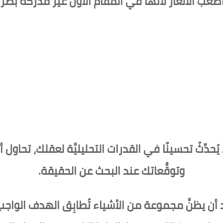
صعب الألغاز لأنها في المقام الأول غير مدركة بصري
ُحدِّثُ تحسينًا في القدرات التحليليَّة لعقلك، تحاول أد
وتوقُّعاتك عند البحث عن الحقيقة.
 يظنَّ مجموعة من الأشياء تُطابِق الهدف الواجب الع