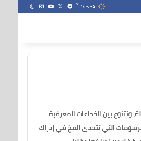
34
‫X
فيسبوك
‫YouTube
انستقرام
℃
الوضع المظلم
Cairo
، وتتنوع بين الخداعات المعرفية
رسومات التي تتحدى المخ في إدراك