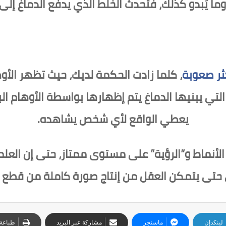
ما يَبدو كذلك، فتحدث الخلط الذي يدفع الدماغ إلى 
كثر صعوبة
، كلما زادت الحكمة لديك، حيث تظهر الأو
 التي يبنيها الدماغ يتم إظهارها بواسطة الأوهام الب
يعطي الواقع لأي شخص يشاهده.
أنماط و”الرؤية” على مستوى ممتاز، حتى إن العلماء
في حتى يتمكن العقل من إنتاج صورة كاملة من قطع
لينكدإن
ماسنجر
مشاركة عبر البريد
طباعة