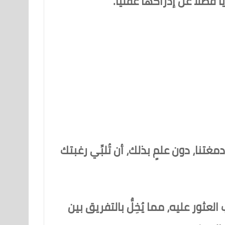
ا فضلا عن إدراكها عقليا.
مغتنا، دون علمٍ بذلك، أن تُلبِّي رغبتك
ثور عليه، مما يُخِلُّ بالتفريق بين