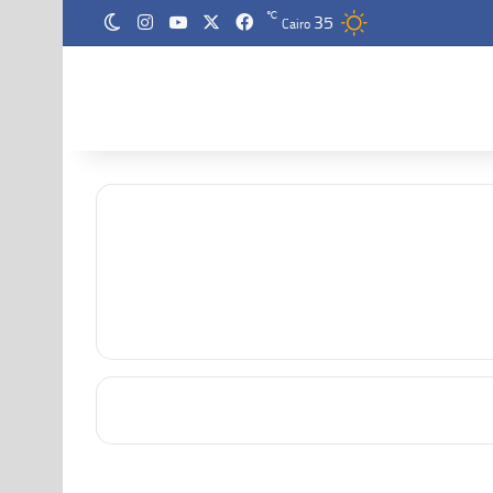
35
‫X
فيسبوك
‫YouTube
انستقرام
℃
الوضع المظلم
Cairo