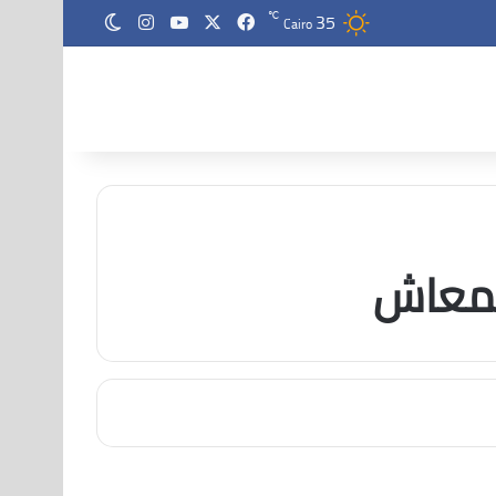
35
‫X
فيسبوك
‫YouTube
انستقرام
℃
الوضع المظلم
Cairo
لمعاش