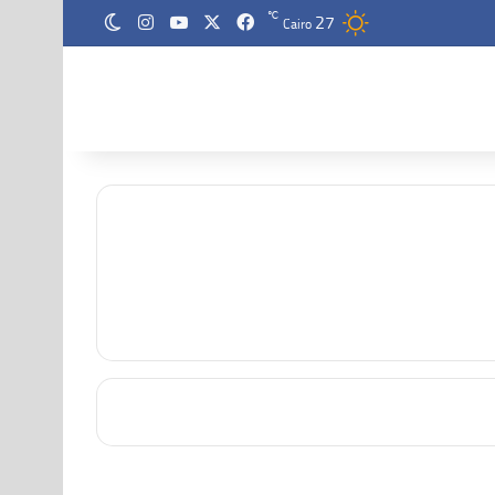
27
‫X
فيسبوك
‫YouTube
انستقرام
℃
الوضع المظلم
Cairo