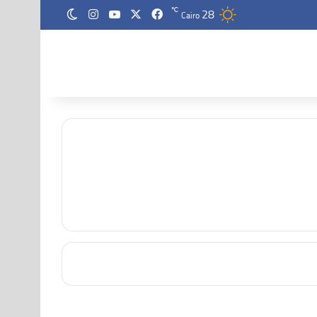
28
‫X
فيسبوك
‫YouTube
انستقرام
℃
الوضع المظلم
Cairo