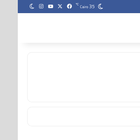
35
‫X
فيسبوك
‫YouTube
انستقرام
℃
الوضع المظلم
Cairo