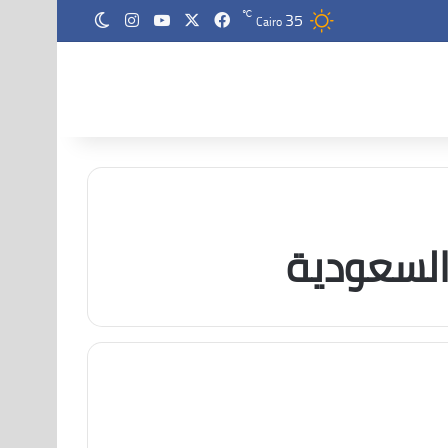
35
‫X
فيسبوك
‫YouTube
انستقرام
℃
الوضع المظلم
Cairo
لسعودية