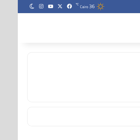
36
‫X
فيسبوك
‫YouTube
انستقرام
℃
الوضع المظلم
Cairo