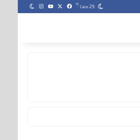
25
‫X
فيسبوك
‫YouTube
انستقرام
℃
الوضع المظلم
Cairo