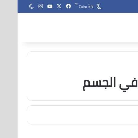
35
‫X
فيسبوك
‫YouTube
انستقرام
℃
الوضع المظلم
Cairo
 في الجسم