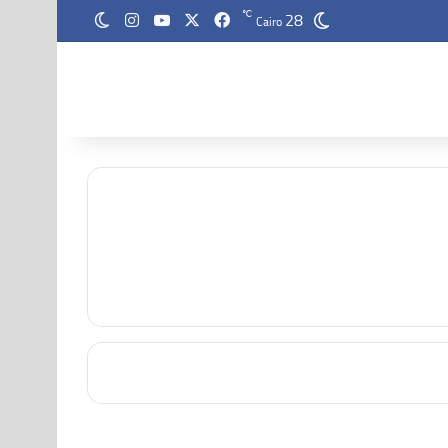
28
‫X
فيسبوك
‫YouTube
انستقرام
℃
الوضع المظلم
Cairo