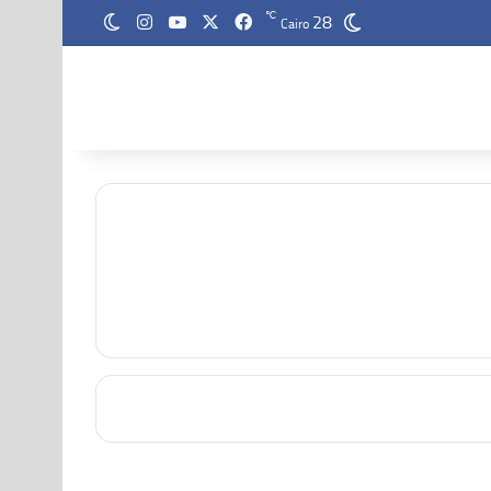
28
‫X
فيسبوك
‫YouTube
انستقرام
℃
الوضع المظلم
Cairo