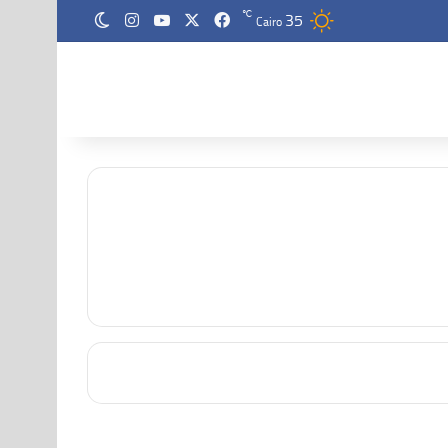
35
‫X
فيسبوك
‫YouTube
انستقرام
℃
الوضع المظلم
Cairo